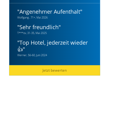
"
Angenehmer Aufenthalt
"
Wolfgang , 71+, Mai 2026
"
Sehr freundlich
"
T***ov, 31-35, Mai 2025
"
Top Hotel, jederzeit wieder
👍
"
Werner, 56-60, Juni 2024
Jetzt bewerten