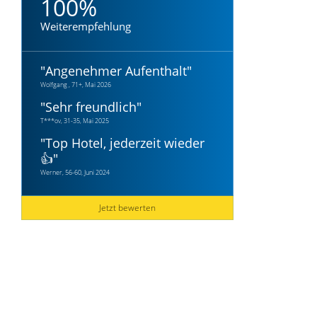
100%
Weiterempfehlung
"
Angenehmer Aufenthalt
"
Wolfgang , 71+, Mai 2026
"
Sehr freundlich
"
T***ov, 31-35, Mai 2025
"
Top Hotel, jederzeit wieder
👍
"
Werner, 56-60, Juni 2024
Jetzt bewerten